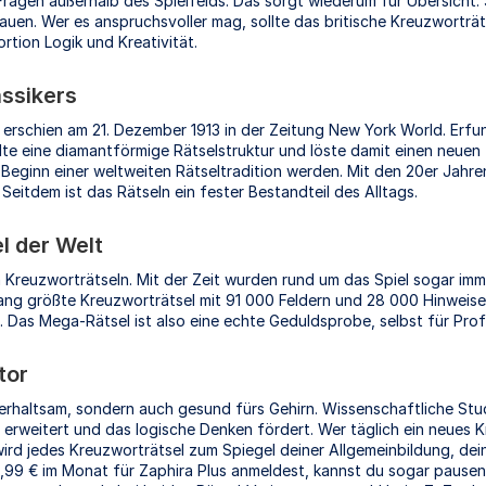
ragen außerhalb des Spielfelds. Das sorgt wiederum für Übersicht. 
uen. Wer es anspruchsvoller mag, sollte das britische Kreuzworträts
rtion Logik und Kreativität.
assikers
t erschien am 21. Dezember 1913 in der Zeitung New York World. Erf
lte eine diamantförmige Rätselstruktur und löste damit einen neuen 
r Beginn einer weltweiten Rätseltradition werden. Mit den 20er Jah
Seitdem ist das Rätseln ein fester Bestandteil des Alltags.
l der Welt
on Kreuzworträtseln. Mit der Zeit wurden rund um das Spiel sogar im
slang größte Kreuzworträtsel mit 91 000 Feldern und 28 000 Hinweise
. Das Mega-Rätsel ist also eine echte Geduldsprobe, selbst für Profi
tor
terhaltsam, sondern auch gesund fürs Gehirn. Wissenschaftliche Stu
rweitert und das logische Denken fördert. Wer täglich ein neues Kre
wird jedes Kreuzworträtsel zum Spiegel deiner Allgemeinbildung, dei
,99 € im Monat für Zaphira Plus anmeldest, kannst du sogar pausen