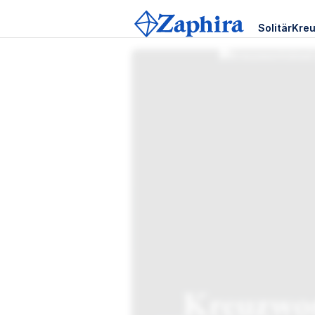
Solitär
Kreu
Kreuzwor