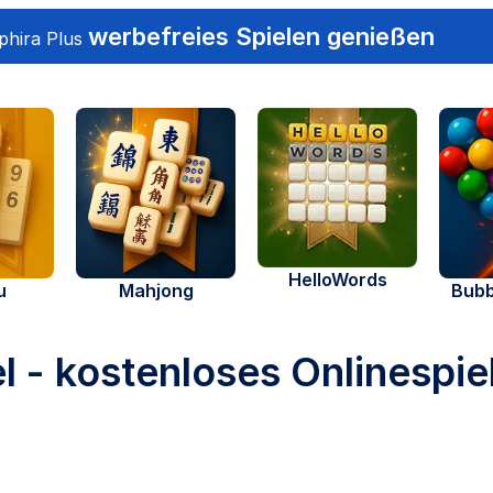
werbefreies Spielen genießen
phira Plus
HelloWords
u
Mahjong
Bubb
l - kostenloses Onlinespie