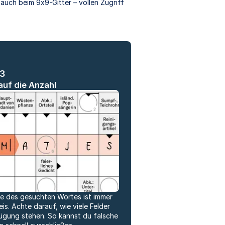
auch beim 9x9-Gitter – vollen Zugriff
#3
auf die Anzahl
e des gesuchten Wortes ist immer
eis. Achte darauf, wie viele Felder
ügung stehen. So kannst du falsche