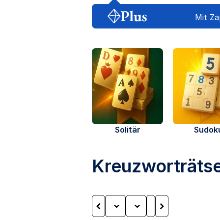
Mit Za
Solitär
Sudok
Kreuzworträtse