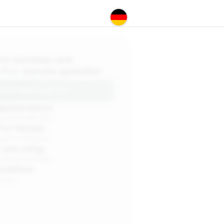
nt erstellen und
 Plus
Vorteile genießen.
LUS FREISCHALTEN
pielerlebnis
ng durch Werbung
7x7 Rätsel
sarchiv inklusive
 wie nötig
ierung in Echtzeit
funktion
en aus