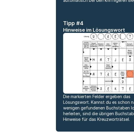
automatisch bei den kniffligeren Be
Tipp #4
Hinweise im Lösungswort
Die markierten Felder ergeben das
Lösungswort. Kannst du es schon 
wenigen gefundenen Buchstaben lo
herleiten, sind die übrigen Buchsta
Hinweise für das Kreuzworträtsel.