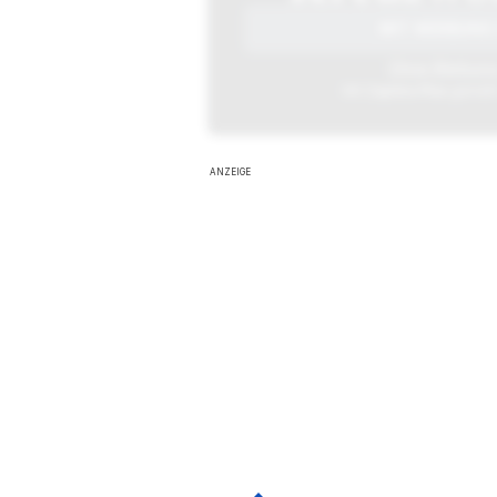
MIT WERBUNG 
Ohne Werbung 
Mit
Zaphira Plus
genießt
ANZEIGE