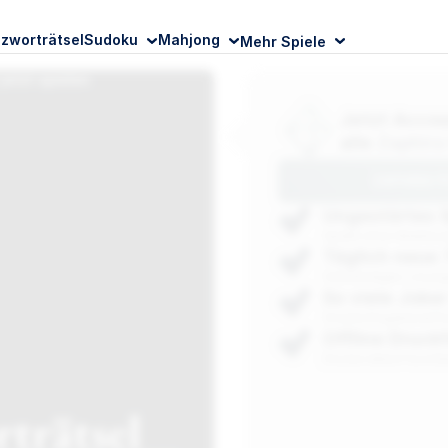
zworträtsel
Sudoku
Mahjong
Mehr Spiele
Jetzt Accou
alle
Zaphira
ZAPHIRA P
Ungestörtes S
Spiele ohne Ablenku
Täglich neue 
Vollständiges Lösung
So viele Joker
Smarte Eingabeverifiz
Offline Druck
Drucke deine Favorit
trätsel