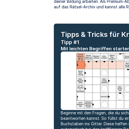
deiner Bildung arbeiten. Als Premium-A
auf das Rätsel-Archiv und kannst alle 
Tipps & Tricks für K
Tipp #1
Mit leichten Begriffen starte
Beginne mit den Fragen, die du sich
beantworten kannst. So füllst du er
Buchstaben ins Gitter. Diese helfen 