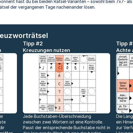
bonnent hast du bei beiden Rätsel-Varianten – sowohl beim 7x7- als 
Rätsel der vergangenen Tage nacheinander lösen.
reuzworträtsel
Tipp #2
Tipp 
n
Kreuzungen nutzen
Achte 
er
Jede Buchstaben-Überschneidung
Die Läng
ste
zwischen zwei Wörtern ist eine Kontrolle.
ein Hinw
dir
Passt der entsprechende Buchstabe nicht in
zur Verf