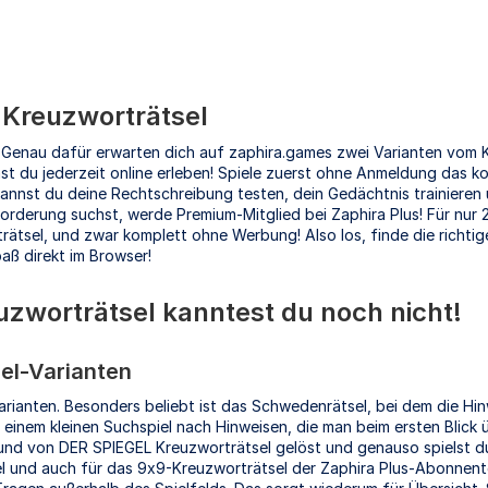
s Kreuzworträtsel
 Genau dafür erwarten dich auf zaphira.games zwei Varianten vom K
t du jederzeit online erleben! Spiele zuerst ohne Anmeldung das k
annst du deine Rechtschreibung testen, dein Gedächtnis trainieren u
derung suchst, werde Premium-Mitglied bei Zaphira Plus! Für nur 2
rätsel, und zwar komplett ohne Werbung! Also los, finde die richtig
aß direkt im Browser!
uzworträtsel kanntest du noch nicht!
sel-Varianten
arianten. Besonders beliebt ist das Schwedenrätsel, bei dem die Hinw
u einem kleinen Suchspiel nach Hinweisen, die man beim ersten Blick 
nd von DER SPIEGEL Kreuzworträtsel gelöst und genauso spielst du 
l und auch für das 9x9-Kreuzworträtsel der Zaphira Plus-Abonnent