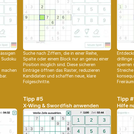
lässigen
Suche nach Ziffern, die in einer Reihe,
Entdecks
i Sudoku
Spalte oder einem Block nur an genau einer
drillinge
Position möglich sind. Diese sicheren
sperren 
d machen
Einträge öffnen das Raster, reduzieren
Streiche
bar.
Kandidaten und schaffen neue, klare
konseque
Folgeschritte.
Freiräum
Tipp #5
Tipp 
X-Wing & Swordfish anwenden
Hilfe 