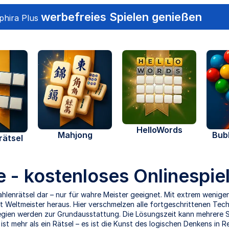
werbefreies Spielen genießen
phira Plus
HelloWords
Mahjong
Bub
rätsel
 - kostenloses Onlinespie
ahlenrätsel dar – nur für wahre Meister geeignet. Mit extrem wenig
st Weltmeister heraus. Hier verschmelzen alle fortgeschrittenen Te
egien werden zur Grundausstattung. Die Lösungszeit kann mehrere 
t mehr als ein Rätsel – es ist die Kunst des logischen Denkens in Re