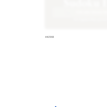
Sudoku E
FÜR ABO REGISTR
Mit
Zaphira Plus
genießt
ANZEIGE