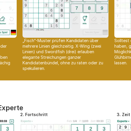
„Fisch“-Muster prüfen Kandidaten über
Solltest
oder
mehrere Linien gleichzeitig. X-Wing (zwei
haben, g
n
Linien) und Swordfish (drei) erlauben
Möglichk
lben
elegante Streichungen ganzer
Glühbirn
lächig
Kandidatenbündel, ohne zu raten oder zu
lassen.
spekulieren.
Experte
2. Fortschritt
3. Zeit