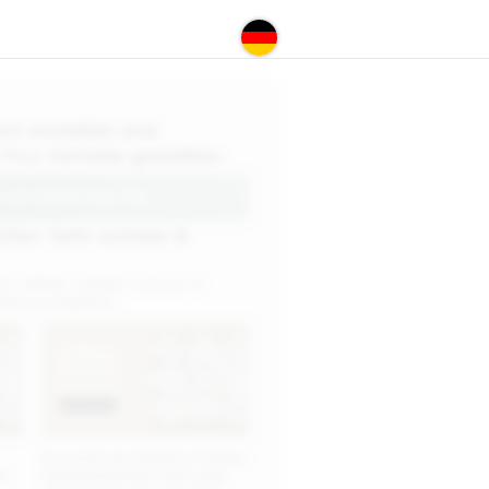
nt erstellen und
 Plus
Vorteile genießen.
LUS FREISCHALTEN
ufen: Sehr schwer &
ht
'-'
mittel
'-'
schwer
'. Exklusiv im
chwer
und
Experte
Sudoku
Experte
Du suchst die ultimative Sudoku-
rn
Herausforderung? Dann teste