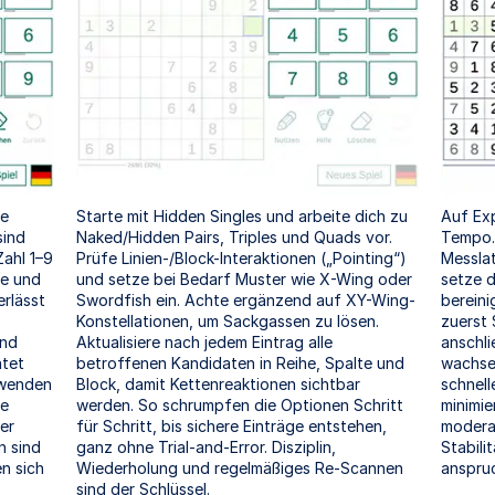
ge
Starte mit Hidden Singles und arbeite dich zu
Auf Exp
sind
Naked/Hidden Pairs, Triples und Quads vor.
Tempo. 
Zahl 1–9
Prüfe Linien-/Block-Interaktionen („Pointing“)
Messlat
te und
und setze bei Bedarf Muster wie X-Wing oder
setze d
rlässt
Swordfish ein. Achte ergänzend auf XY-Wing-
bereini
Konstellationen, um Sackgassen zu lösen.
zuerst 
und
Aktualisiere nach jedem Eintrag alle
anschli
htet
betroffenen Kandidaten in Reihe, Spalte und
wachse
anwenden
Block, damit Kettenreaktionen sichtbar
schnell
ge
werden. So schrumpfen die Optionen Schritt
minimie
er
für Schritt, bis sichere Einträge entstehen,
moderat
n sind
ganz ohne Trial-and-Error. Disziplin,
Stabili
n sich
Wiederholung und regelmäßiges Re-Scannen
anspruc
sind der Schlüssel.