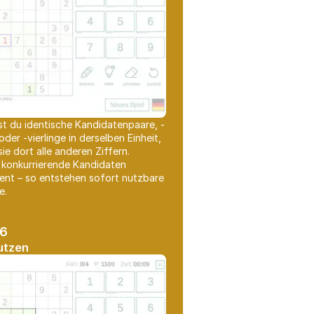
t du identische Kandidatenpaare, -
 oder -vierlinge in derselben Einheit,
sie dort alle anderen Ziffern.
 konkurrierende Kandidaten
nt – so entstehen sofort nutzbare
e.
#6
nutzen