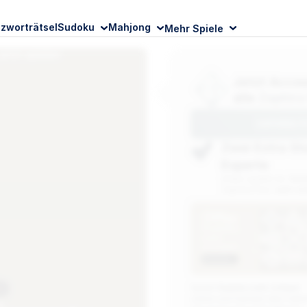
zworträtsel
Sudoku
Mahjong
Mehr Spiele
Jetzt Accou
alle
Zaphira
ZAPHIRA P
Zwei Extra St
Experte
Gratis spielst du '
leic
Zaphira Plus:
sehr s
Sudoku
sehr
schwer
Spiele
Sudoku sehr schwer
online und trainiere dein Gehi