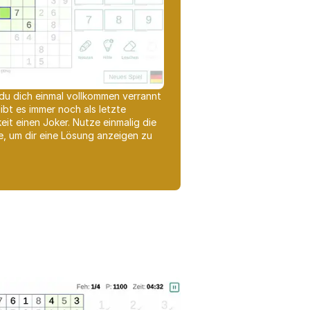
 du dich einmal vollkommen verrannt
ibt es immer noch als letzte
eit einen Joker. Nutze einmalig die
e, um dir eine Lösung anzeigen zu