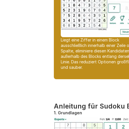
Liegt eine Ziffer in einem Block
ausschließlich innerhalb einer Zeile 
Spalte, eliminiere diesen Kandidate
außerhalb des Blocks entlang derse
Linie. Das reduziert Optionen großf
und sauber.
Anleitung für Sudoku 
1. Grundlagen