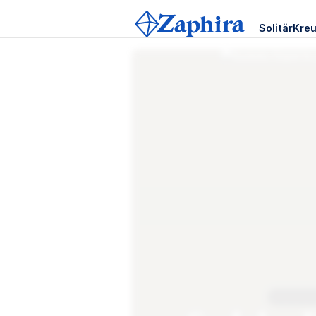
Solitär
Kreu