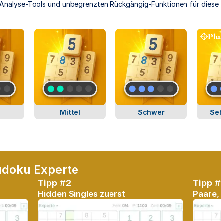
 Analyse-Tools und unbegrenzten Rückgängig-Funktionen für diese K
Mittel
Schwer
Se
Sudoku Experte
Tipp #2
Tipp 
Hidden Singles zuerst
Paare, 