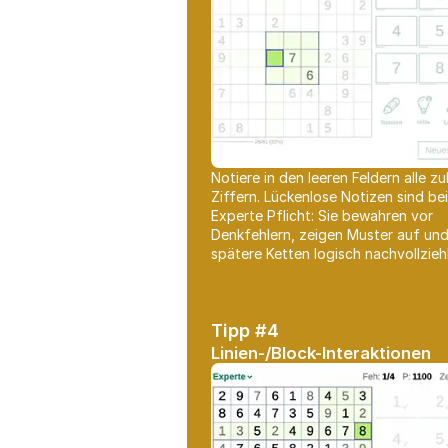
Notiere in den leeren Feldern alle zu
Ziffern. Lückenlose Notizen sind be
Experte Pflicht: Sie bewahren vor
Denkfehlern, zeigen Muster auf un
spätere Ketten logisch nachvollzieh
Tipp #4
Linien-/Block-Interaktionen