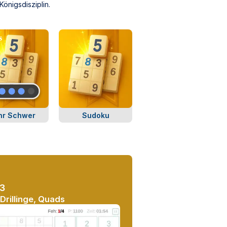
önigsdisziplin.
hr Schwer
Sudoku
#3
Drillinge, Quads